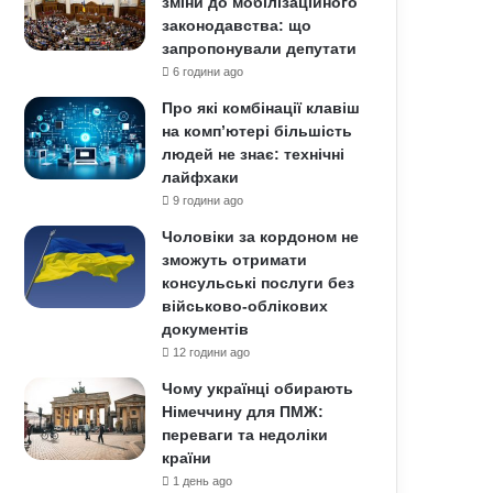
зміни до мобілізаційного
законодавства: що
запропонували депутати
6 години ago
Про які комбінації клавіш
на комп’ютері більшість
людей не знає: технічні
лайфхаки
9 години ago
Чоловіки за кордоном не
зможуть отримати
консульські послуги без
військово-облікових
документів
12 години ago
Чому українці обирають
Німеччину для ПМЖ:
переваги та недоліки
країни
1 день ago