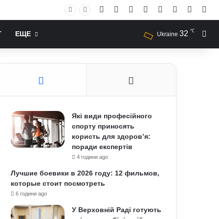
Facebook
X
YouTube
Instagram
RSS
Log In
Случай
Sid
℃
32
Иск
Т
ЕЩЕ
Ukraine
Які види професійного
спорту приносять
користь для здоров’я:
поради експертів
4 години ago
Лучшие боевики в 2026 году: 12 фильмов,
которые стоит посмотреть
6 години ago
У Верховній Раді готують