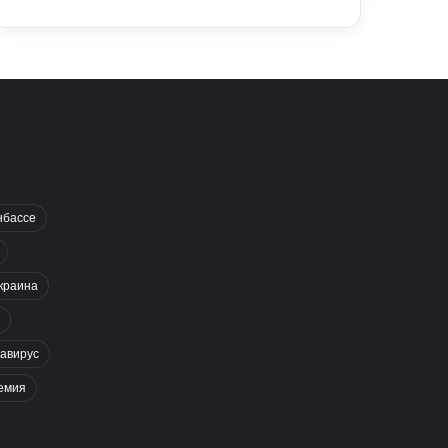
нбассе
краина
авирус
емия