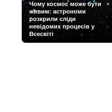
розкрили
Чому космос може бути
сліди
живим: астрономи
невідомих
процесів
розкрили сліди
у
невідомих процесів у
Всесвіті
Всесвіті