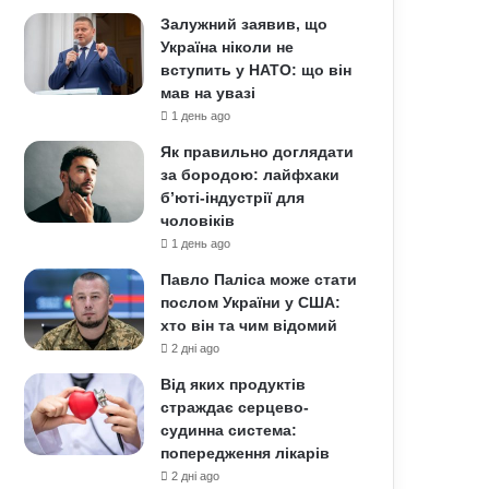
Залужний заявив, що
Україна ніколи не
вступить у НАТО: що він
мав на увазі
1 день ago
Як правильно доглядати
за бородою: лайфхаки
б’юті-індустрії для
чоловіків
1 день ago
Павло Паліса може стати
послом України у США:
хто він та чим відомий
2 дні ago
Від яких продуктів
страждає серцево-
судинна система:
попередження лікарів
2 дні ago