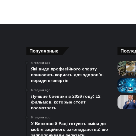
Популярные
После
4 години ago
Які види професійного спорту
приносять користь для здоров’я:
поради експертів
6 години ago
Лучшие боевики в 2026 году: 12
фильмов, которые стоит
посмотреть
6 години ago
У Верховній Раді готують зміни до
мобілізаційного законодавства: що
запропонували депутати