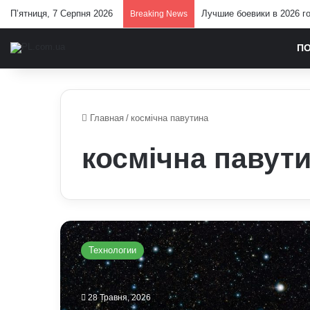
П’ятниця, 7 Серпня 2026
Лучшие боевики в 2026 г
Breaking News
П
Главная
/
космічна павутина
космічна павут
Чому
космос
Технологии
може
бути
живим:
28 Травня, 2026
астрономи