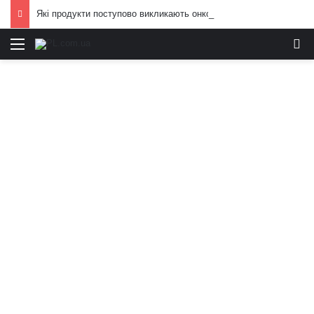
Які продукти поступово викликають онкологію: медики попередили, від чого краще відмовитись
Меню
И