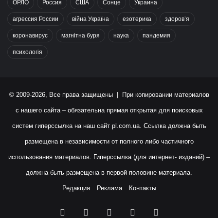
ОРЛО
Россия
США
Сонце
Украина
агрессия России
війна Україна
езотерика
здоров’я
коронавирус
магнітна буря
наука
пандемия
психологія
© 2009-2026, Все права защищены | При копировании материалов
с нашего сайта – обязательна прямая открытая для поисковых
систем гиперссылка на наш сайт
pl.com.ua
. Ссылка должна быть
размещена в независимости от полного либо частичного
использования материалов. Гиперссылка (для интернет- изданий) –
должна быть размещена в первой половине материала.
Редакция
Реклама
Контакты
Facebook
X
YouTube
Instagram
RSS