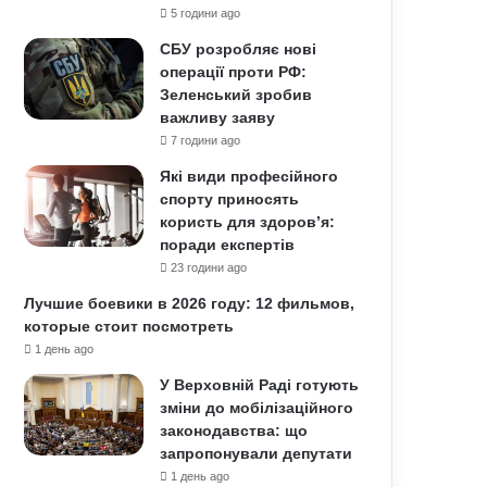
5 години ago
СБУ розробляє нові
операції проти РФ:
Зеленський зробив
важливу заяву
7 години ago
Які види професійного
спорту приносять
користь для здоров’я:
поради експертів
23 години ago
Лучшие боевики в 2026 году: 12 фильмов,
которые стоит посмотреть
1 день ago
У Верховній Раді готують
зміни до мобілізаційного
законодавства: що
запропонували депутати
1 день ago