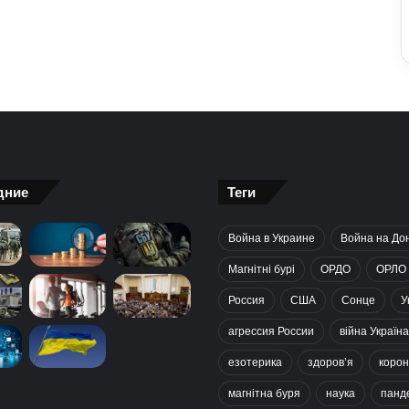
дние
Теги
Война в Украине
Война на До
Магнітні бурі
ОРДО
ОРЛО
Россия
США
Сонце
У
агрессия России
війна Україна
езотерика
здоров’я
корон
магнітна буря
наука
панд