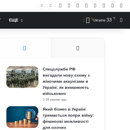
Facebook
X
YouTube
Instagram
RSS
Log In
Случай
Sid
℃
33
Иск
Т
ЕЩЕ
Ukraine
Спецслужби РФ
вигадали нову схему з
жіночими акаунтами в
Україні: як виманюють
військових
59 хвилин ago
Який бізнес в Україні
тримається попри війну:
фінансові можливості
для охочих