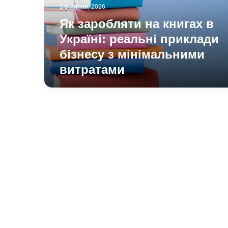
реальні
9 Липня, 2026
приклади
Як заробляти на книгах в
бізнесу
з
Україні: реальні приклади
мінімальними
бізнесу з мінімальними
витратами
витратами