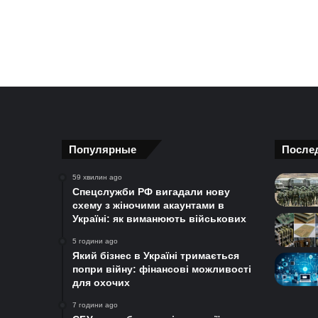
Популярные
После
59 хвилин ago
Спецслужби РФ вигадали нову
схему з жіночими акаунтами в
Україні: як виманюють військових
5 години ago
Який бізнес в Україні тримається
попри війну: фінансові можливості
для охочих
7 години ago