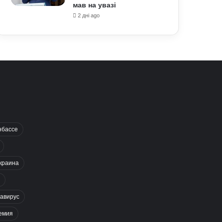
мав на увазі
2 дні ago
нбассе
краина
авирус
емия