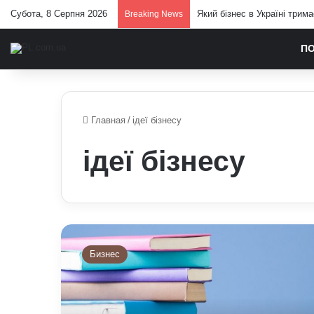
Субота, 8 Серпня 2026
Який бізнес в Україні трим
Breaking News
П
Главная
/
ідеї бізнесу
ідеї бізнесу
Як
заробляти
Бизнес
на
книгах
в
Україні: