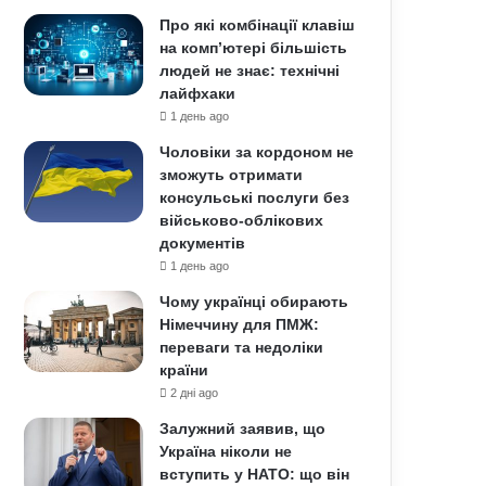
Про які комбінації клавіш
на комп’ютері більшість
людей не знає: технічні
лайфхаки
1 день ago
Чоловіки за кордоном не
зможуть отримати
консульські послуги без
військово-облікових
документів
1 день ago
Чому українці обирають
Німеччину для ПМЖ:
переваги та недоліки
країни
2 дні ago
Залужний заявив, що
Україна ніколи не
вступить у НАТО: що він