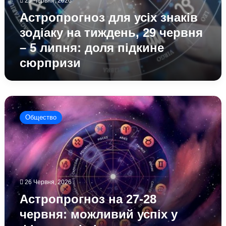
29 Червня, 2026
сюрпризи
Астропрогноз для усіх знаків
зодіаку на тиждень, 29 червня
– 5 липня: доля підкине
сюрпризи
Астропрогноз
на
Общество
27-
28
червня:
можливий
успіх
у
26 Червня, 2026
фінансах
і
Астропрогноз на 27-28
відносинах
червня: можливий успіх у