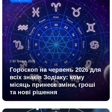
червень
2026
для
всіх
знаків
Зодіаку:
кому
місяць
принесе
зміни,
гроші
та
30 Травня, 2026
нові
Гороскоп на червень 2026 для
рішення
всіх знаків Зодіаку: кому
місяць принесе зміни, гроші
та нові рішення
Астропрогноз