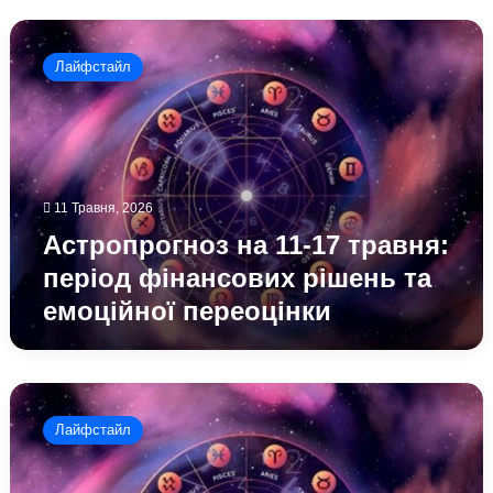
Астропрогноз
на
Лайфстайл
11-
17
травня:
період
фінансових
рішень
11 Травня, 2026
та
емоційної
Астропрогноз на 11-17 травня:
переоцінки
період фінансових рішень та
емоційної переоцінки
Астропрогноз
на
Лайфстайл
4-
10
травня