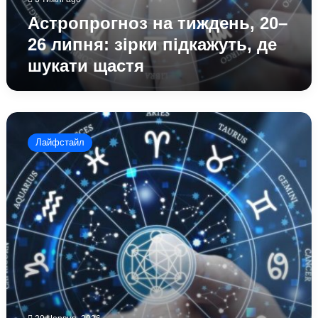
Астропрогноз на тиждень, 20–
26 липня: зірки підкажуть, де
шукати щастя
Астропрогноз
для
Лайфстайл
усіх
знаків
зодіаку
на
тиждень,
29
червня
–
5
липня:
доля
підкине