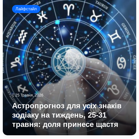
для
Лайфстайл
усіх
знаків
зодіаку
на
тиждень,
25-
31
травня:
доля
принесе
щастя
25 Травня, 2026
Астропрогноз для усіх знаків
зодіаку на тиждень, 25-31
травня: доля принесе щастя