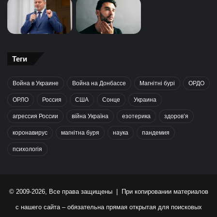
Теги
Война в Украине
Война на Донбассе
Магнітні бурі
ОРДО
ОРЛО
Россия
США
Сонце
Украина
агрессия России
війна Україна
езотерика
здоров’я
коронавирус
магнітна буря
наука
пандемия
психологія
© 2009-2026, Все права защищены | При копировании материалов
с нашего сайта – обязательна прямая открытая для поисковых