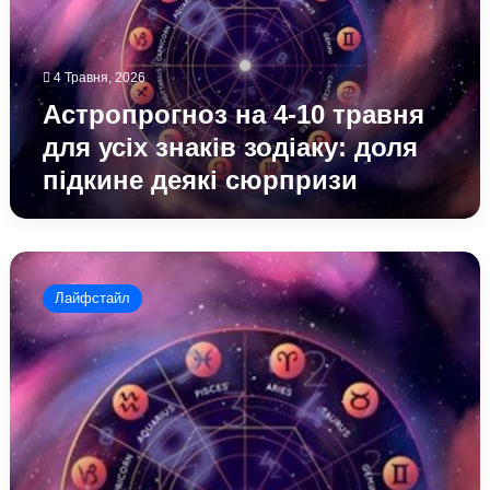
для
усіх
знаків
4 Травня, 2026
зодіаку:
доля
Астропрогноз на 4-10 травня
підкине
для усіх знаків зодіаку: доля
деякі
підкине деякі сюрпризи
сюрпризи
Астропрогноз
для
Лайфстайл
усіх
знаків
зодіаку
на
вихідні,
2-
3
травня