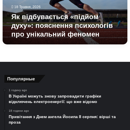
унікальний
18 Травня, 2026
феномен
Як відбувається «підйом
духу»: пояснення психологів
про унікальний феномен
Популярные
1 годину ago
В Україні можуть знову запровадити графіки
відключень електроенергії: що вже відомо
18 години ago
Привітання з Днем ангела Йосипа 8 серпня: вірші та
проза