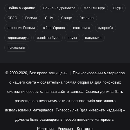
Война в Украине
Война на Донбассе
Магнітні бурі
ОРДО
ОРЛО
Россия
США
Сонце
Украина
агрессия России
війна Україна
езотерика
здоров’я
коронавирус
магнітна буря
наука
пандемия
психологія
© 2009-2026, Все права защищены | При копировании материалов
с нашего сайта – обязательна прямая открытая для поисковых
систем гиперссылка на наш сайт
pl.com.ua
. Ссылка должна быть
размещена в независимости от полного либо частичного
использования материалов. Гиперссылка (для интернет- изданий) –
должна быть размещена в первой половине материала.
Редакция
Реклама
Контакты