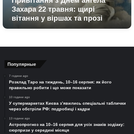
Привітання з Днем ангела
віршах
Захара 22 травня: щирі
та
вітання у віршах та прозі
прозі
Популярные
7 години ago
Розклад Таро на тиждень, 10–16 серпня: як його
правильно робити і що може показати
10 години ago
У супермаркетах Києва з’явились спеціальні таблички
через обстріли РФ: подробиці і кадри
13 години ago
Астропрогноз на 10–16 серпня для усіх знаків зодіаку:
сюрпризи у середині місяця