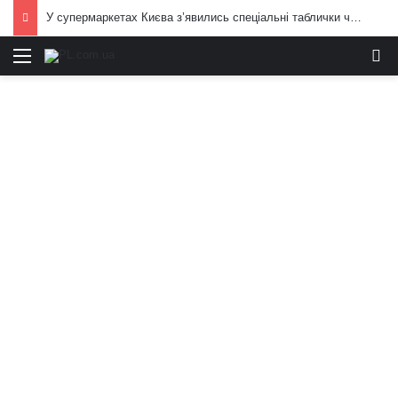
У супермаркетах Києва з’явились спеціальні таблички через обстріли РФ: подробиці і кадри
Меню
И