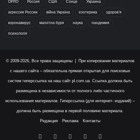
ОРЛО
Россия
США
Сонце
Украина
агрессия России
війна Україна
езотерика
здоров’я
коронавирус
магнітна буря
наука
пандемия
психологія
© 2009-2026, Все права защищены | При копировании материалов
с нашего сайта – обязательна прямая открытая для поисковых
систем гиперссылка на наш сайт
pl.com.ua
. Ссылка должна быть
размещена в независимости от полного либо частичного
использования материалов. Гиперссылка (для интернет- изданий) –
должна быть размещена в первой половине материала.
Редакция
Реклама
Контакты
Facebook
X
YouTube
Instagram
RSS