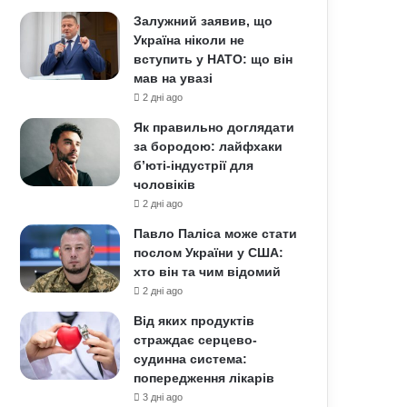
Залужний заявив, що
Україна ніколи не
вступить у НАТО: що він
мав на увазі
2 дні ago
Як правильно доглядати
за бородою: лайфхаки
б’юті-індустрії для
чоловіків
2 дні ago
Павло Паліса може стати
послом України у США:
хто він та чим відомий
2 дні ago
Від яких продуктів
страждає серцево-
судинна система:
попередження лікарів
3 дні ago