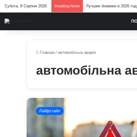
Субота, 8 Серпня 2026
Лучшие боевики в 2026 год
Breaking News
П
Главная
/
автомобільна аварія
автомобільна а
До
чого
Лайфстайл
сниться
автомобільна
аварія:
пояснення