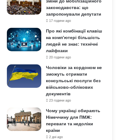
зміни до мобілізаційного
законодавства: що
запропонували депутати
17 години ago
Про які комбінації клавіш
на комп’ютері більшість
людей не знає: технічні
лайфхаки
20 години ago
Чоловіки за кордоном не
зможуть отримати
консульські послуги без
військово-облікових
документів
23 години ago
Чому українці обирають
Німеччину для ПМЖ:
переваги та недоліки
країни
2 дні ago