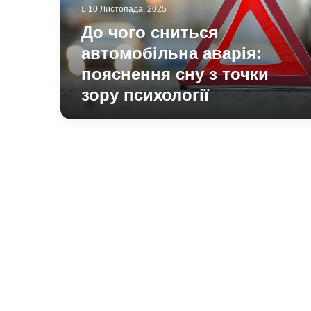
сну
10 Листопада, 2025
з
До чого сниться
точки
зору
автомобільна аварія:
психології
пояснення сну з точки
зору психології