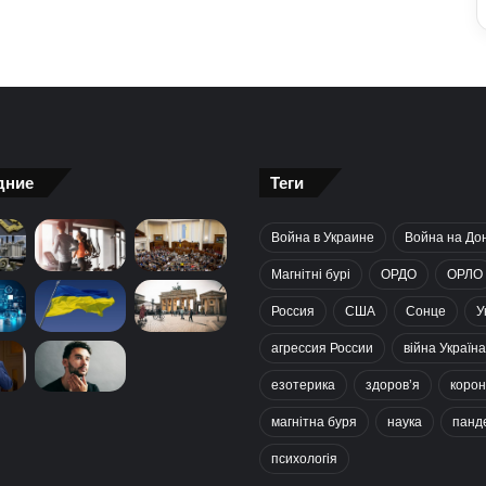
дние
Теги
Война в Украине
Война на До
Магнітні бурі
ОРДО
ОРЛО
Россия
США
Сонце
У
агрессия России
війна Україна
езотерика
здоров’я
корон
магнітна буря
наука
панд
психологія