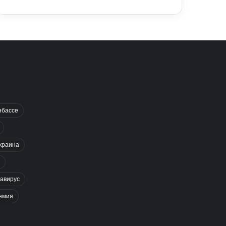
нбассе
краина
авирус
емия