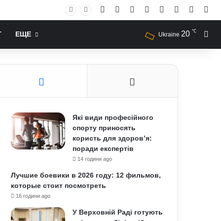
Facebook
X
YouTube
Instagram
RSS
Log In
Случай
Sid
℃
20
Иск
Т
ЕЩЕ
Ukraine
Які види професійного
спорту приносять
користь для здоров’я:
поради експертів
14 години ago
Лучшие боевики в 2026 году: 12 фильмов,
которые стоит посмотреть
16 години ago
У Верховній Раді готують