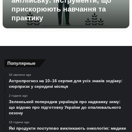
англійську: інструменти, що
та
прискорюють навчання та
практику
практику
Популярные
34 хвилини ago
Астропрогноз на 10–16 серпня для усіх знаків зодіаку:
сюрпризи у середині місяця
2 години ago
Зеленський попередив українців про надважку зиму:
що відомо про підготовку України до опалювального
сезону
18 години ago
Які продукти поступово викликають онкологію: медики