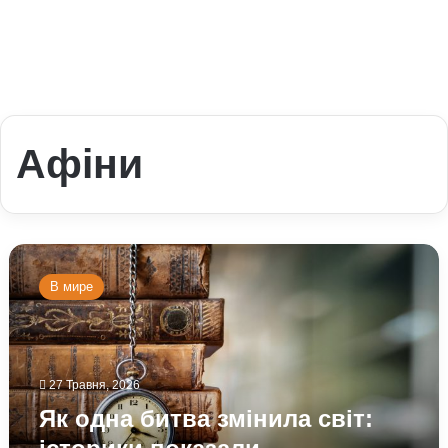
Афіни
Як
одна
В мире
битва
змінила
світ:
історики
показали
27 Травня, 2026
несподівані
Як одна битва змінила світ:
наслідки
давніх