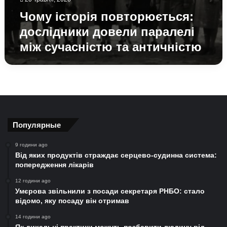
Чому історія повторюється:
дослідники довели паралелі
між сучасністю та античністю
Популярные
9 години ago
Від яких продуктів страждає серцево-судинна система:
попередження лікарів
12 години ago
Умєрова звільнили з посади секретаря РНБО: стало
відомо, яку посаду він отримав
14 години ago