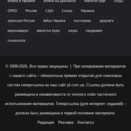
Война в Украине
Война на Донбассе
Магнітні бурі
ОРДО
ОРЛО
Россия
США
Сонце
Украина
агрессия России
війна Україна
езотерика
здоров’я
коронавирус
магнітна буря
наука
пандемия
психологія
© 2009-2026, Все права защищены | При копировании материалов
с нашего сайта – обязательна прямая открытая для поисковых
систем гиперссылка на наш сайт
pl.com.ua
. Ссылка должна быть
размещена в независимости от полного либо частичного
использования материалов. Гиперссылка (для интернет- изданий) –
должна быть размещена в первой половине материала.
Редакция
Реклама
Контакты