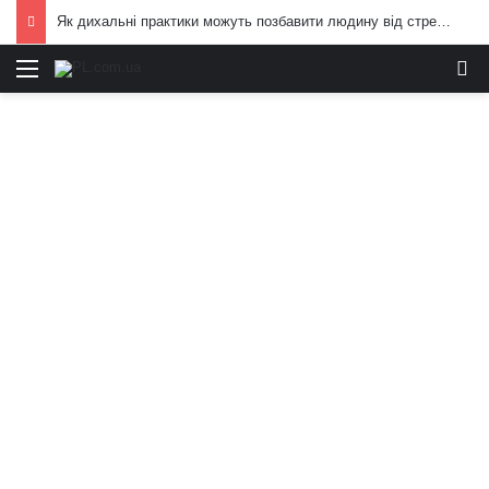
Як дихальні практики можуть позбавити людину від стресу: пояснення експертів
Меню
И