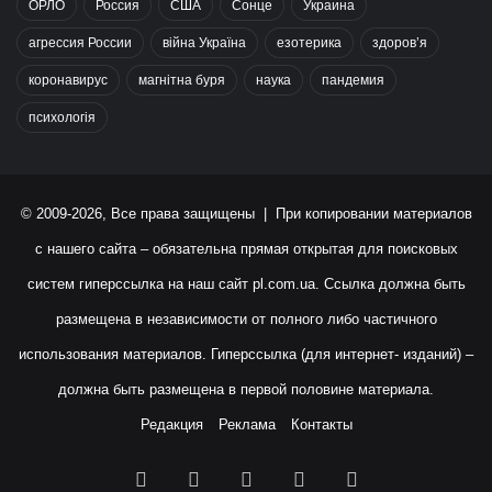
ОРЛО
Россия
США
Сонце
Украина
агрессия России
війна Україна
езотерика
здоров’я
коронавирус
магнітна буря
наука
пандемия
психологія
© 2009-2026, Все права защищены | При копировании материалов
с нашего сайта – обязательна прямая открытая для поисковых
систем гиперссылка на наш сайт
pl.com.ua
. Ссылка должна быть
размещена в независимости от полного либо частичного
использования материалов. Гиперссылка (для интернет- изданий) –
должна быть размещена в первой половине материала.
Редакция
Реклама
Контакты
Facebook
X
YouTube
Instagram
RSS