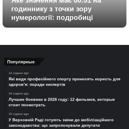
Яке значення має 00:51 на
подробиці
годиннику з точки зору
нумерології: подробиці
Популярные
14 години ago
Які види професійного спорту приносять користь для
здоров’я: поради експертів
16 години ago
Лучшие боевики в 2026 году: 12 фильмов, которые
стоит посмотреть
16 години ago
У Верховній Раді готують зміни до мобілізаційного
законодавства: що запропонували депутати