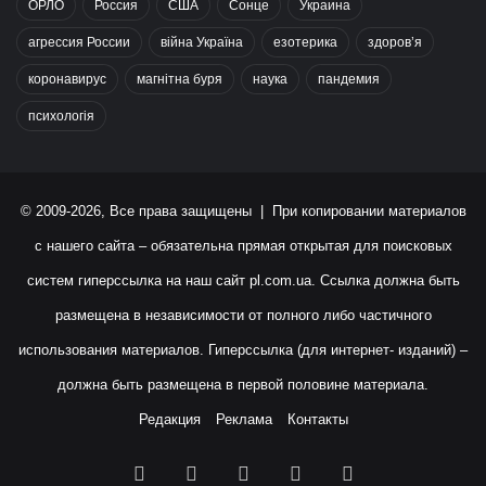
ОРЛО
Россия
США
Сонце
Украина
агрессия России
війна Україна
езотерика
здоров’я
коронавирус
магнітна буря
наука
пандемия
психологія
© 2009-2026, Все права защищены | При копировании материалов
с нашего сайта – обязательна прямая открытая для поисковых
систем гиперссылка на наш сайт
pl.com.ua
. Ссылка должна быть
размещена в независимости от полного либо частичного
использования материалов. Гиперссылка (для интернет- изданий) –
должна быть размещена в первой половине материала.
Редакция
Реклама
Контакты
Facebook
X
YouTube
Instagram
RSS