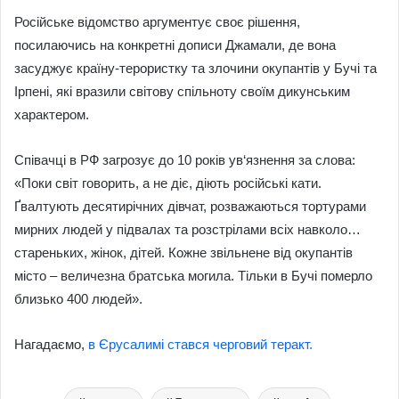
Російське відомство аргументує своє рішення,
посилаючись на конкретні дописи Джамали, де вона
засуджує країну-терористку та злочини окупантів у Бучі та
Ірпені, які вразили світову спільноту своїм дикунським
характером.
Співачці в РФ загрозує до 10 років ув‘язнення за слова:
«Поки світ говорить, а не діє, діють російські кати.
Ґвалтують десятирічних дівчат, розважаються тортурами
мирних людей у підвалах та розстрілами всіх навколо…
стареньких, жінок, дітей. Кожне звільнене від окупантів
місто – величезна братська могила. Тільки в Бучі померло
близько 400 людей».
Нагадаємо,
в Єрусалимі стався черговий теракт.