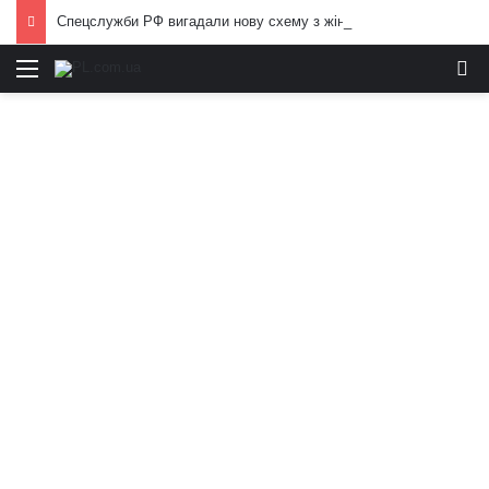
Спецслужби РФ вигадали нову схему з жіночими акаунтами в Україні: як виманюють військових
Меню
И