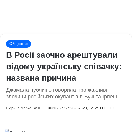
Общество
В Росії заочно арештували
відому українську співачку:
названа причина
Джамала публічно говорила про жахливі
злочини російських окупантів в Бучі та Ірпені.
Send
Арина Марченко
3030.ЛисЛис.23232323, 1212:1111
0
an
email