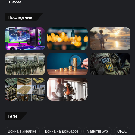
проза
Последние
Теги
Война в Украине
Война на Донбассе
Магнітні бурі
ОРДО