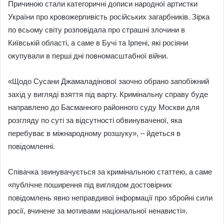
Причиною стали категоричні дописи народної артистки
України про кровожерливість російських загарбників. Зірка
по всьому світу розповідала про страшні злочини в
Київській області, а саме в Бучі та Ірпені, які росіяни
окупували в перші дні повномасштабної війни.
«Щодо Сусани Джамаладінової заочно обрано запобіжний
захід у вигляді взяття під варту. Кримінальну справу буде
направлено до Басманного районного суду Москви для
розгляду по суті за відсутності обвинуваченої, яка
перебуває в міжнародному розшуку», – йдеться в
повідомленні.
Співачка звинувачується за кримінальною статтею, а саме
«публічне поширення під виглядом достовірних
повідомлень явно неправдивої інформації про збройні сили
росії, вчинене за мотивами національної ненависті».