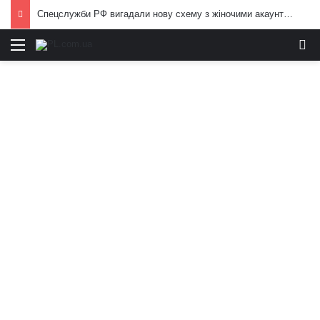
Спецслужби РФ вигадали нову схему з жіночими акаунтами в Україні: як виманюють військових
Меню
И