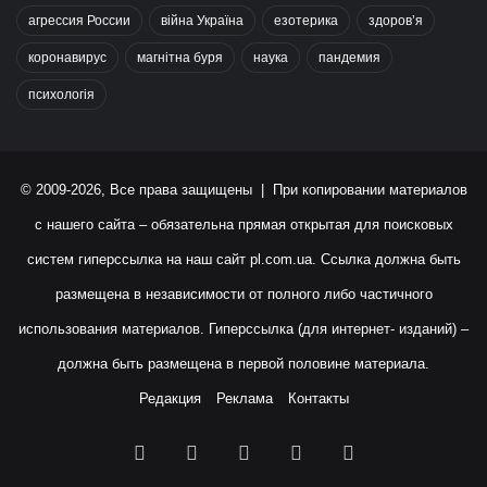
агрессия России
війна Україна
езотерика
здоров’я
коронавирус
магнітна буря
наука
пандемия
психологія
© 2009-2026, Все права защищены | При копировании материалов
с нашего сайта – обязательна прямая открытая для поисковых
систем гиперссылка на наш сайт
pl.com.ua
. Ссылка должна быть
размещена в независимости от полного либо частичного
использования материалов. Гиперссылка (для интернет- изданий) –
должна быть размещена в первой половине материала.
Редакция
Реклама
Контакты
Facebook
X
YouTube
Instagram
RSS