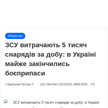
Общество
ЗСУ витрачають 5 тисяч
снарядів за добу: в Україні
майже закінчились
боєприпаси
Send
Карпенко Руслан
1111.ЛютЛют.23232323, 0808:0202
0
an
email