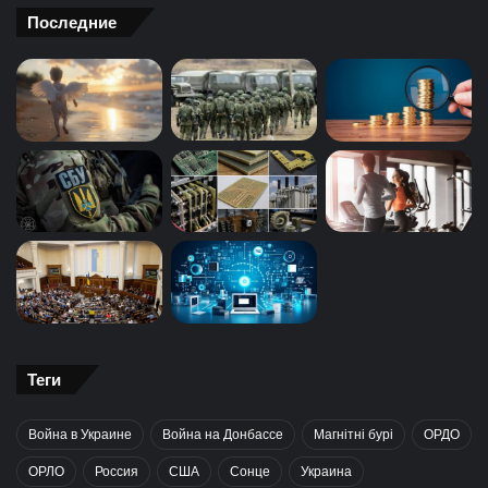
Последние
Теги
Война в Украине
Война на Донбассе
Магнітні бурі
ОРДО
ОРЛО
Россия
США
Сонце
Украина