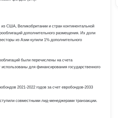
 из США, Великобритании и стран континентальной
рооблигаций дополнительного размещения. Их доли
весторы из Азии купили 1% дополнительного
ооблигаций были перечислены на счета
т использованы для финансирования государственного
Що означає число 00:01 на
робондов 2021-2022 годов за счет евробондов-2033
годиннику: експертна думка
езотериків
 выступили совместными лид-менеджерами транзакции.
Найкращі місця для відпочинку в
Україні наприкінці липня та на
початку серпня: поради для