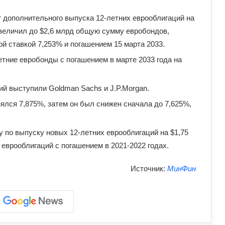
подорожей
г дополнительного выпуска 12-летних еврооблигаций на
Як зберегти здоров’я хребта при
величил до $2,6 млрд общую сумму евробондов,
постійній роботі за комп’ютером:
й ставкой 7,253% и погашением 15 марта 2033.
прості вправи та профілактика
тние евробонды с погашением в марте 2033 года на
Які криптовалюти стали поганим
прикладом: історії провалів та втрат
й выступили Goldman Sachs и J.P.Morgan.
інвесторів
ялся 7,875%, затем он был снижен сначала до 7,625%,
Лубінець розкритикував примусову
мобілізацію в Україні: до чого
у по выпуску новых 12-летних еврооблигаций на $1,75
призводять порушення під час роботи
еврооблигаций с погашением в 2021-2022 годах.
ТЦК
Про які комбінації клавіш на
Источник:
МинФин
комп’ютері більшість людей не знає:
технічні лайфхаки
Як правильно доглядати за бородою:
лайфхаки б’юті-індустрії для чоловіків