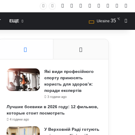
Facebook
X
YouTube
Instagram
RSS
Log In
Случай
Sid
℃
35
Иск
Т
ЕЩЕ
Ukraine
Які види професійного
спорту приносять
користь для здоров’я:
поради експертів
3 години ago
Лучшие боевики в 2026 году: 12 фильмов,
которые стоит посмотреть
4 години ago
У Верховній Раді готують