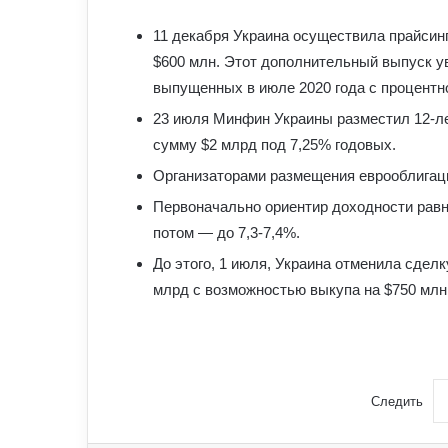
11 декабря Украина осуществила прайсин
$600 млн. Этот дополнительный выпуск у
выпущенных в июле 2020 года с процентно
23 июля Минфин Украины разместил 12-ле
сумму $2 млрд под 7,25% годовых.
Организаторами размещения еврооблигаци
Первоначально ориентир доходности равн
потом — до 7,3-7,4%.
До этого, 1 июля, Украина отменила сделк
млрд с возможностью выкупа на $750 млн 
Следить