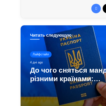
Fac
Читать следующую
Финансы
6 днів ago
Чому квартири в Укра
стають мішенню злоч
схеми, про які варто 