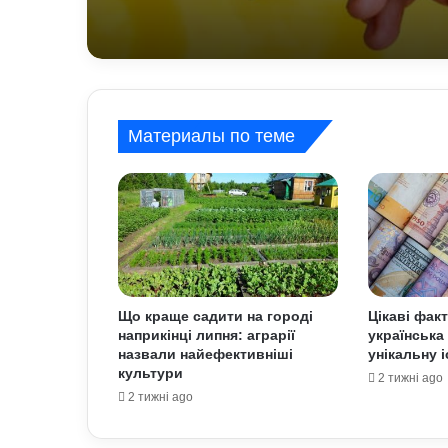
Материалы по теме
Що краще садити на городі
Цікаві фак
наприкінці липня: аграрії
українська
назвали найефективніші
унікальну 
культури
2 тижні ago
2 тижні ago