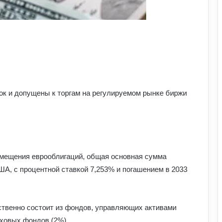
к и допущены к торгам на регулируемом рынке биржи
змещения еврооблигаций, общая основная сумма
А, с процентной ставкой 7,253% и погашением в 2033
ственно состоит из фондов, управляющих активами
аховых фондов (2%).