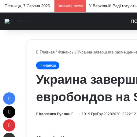
П’ятниця, 7 Серпня 2026
Про які комбінації клавіш
Breaking News
П
Главная
/
Финансы
/
Украина завершила размещение
Финансы
Украина завер
Facebook
евробондов на 
X
Send
Карпенко Руслан
1919.ГруГру.20202020, 2222:12
Pinterest
an
email
Отправить e-mail