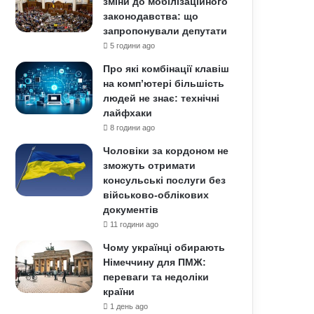
зміни до мобілізаційного
законодавства: що
запропонували депутати
5 години ago
Про які комбінації клавіш
на комп’ютері більшість
людей не знає: технічні
лайфхаки
8 години ago
Чоловіки за кордоном не
зможуть отримати
консульські послуги без
військово-облікових
документів
11 години ago
Чому українці обирають
Німеччину для ПМЖ:
переваги та недоліки
країни
1 день ago