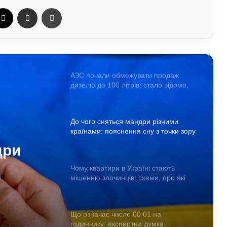
ebook
X
Отправить e-mail
Печать
АЗС почали обмежувати продаж
дизелю до 100 літрів: стало відомо,
кого стосується ліміт
До чого сняться мандри різними
країнами: пояснення сну з точки зору
психології
Чому квартири в Україні стають
мішенню злочинців: схеми, про які
варто знати
їні
инців:
Що означає число 00:01 на
годиннику: експертна думка
знати
езотериків
Найкращі місця для відпочинку в
Україні наприкінці липня та на