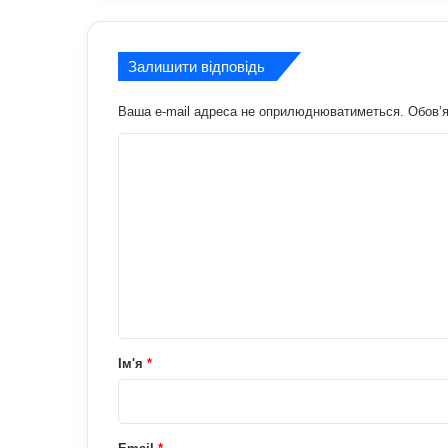
Залишити відповідь
Ваша e-mail адреса не оприлюднюватиметься.
Обов’я
К
о
м
е
н
т
а
р
Ім'я
*
*