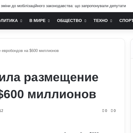
 на комп’ютері більшість людей не знає: технічні лайфхаки
ОЛИТИКА
В МИРЕ
ОБЩЕСТВО
ТЕХНО
СПОР
 евробондов на $600 миллионов
шила размещение
$600 миллионов
12
0
0