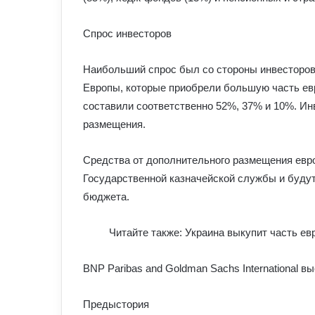
Спрос инвесторов
Наибольший спрос был со стороны инвесторов
Европы, которые приобрели большую часть ев
составили соответственно 52%, 37% и 10%. Ин
размещения.
Средства от дополнительного размещения евр
Государственной казначейской службы и буду
бюджета.
Читайте также: Украина выкупит часть ев
BNP Paribas and Goldman Sachs International
Предыстория