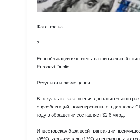
Фото: rbc.ua
3
Еврооблигации включены в официальный списо
Euronext Dublin.
Результаты размещения
В результате завершения дополнительного ра
еврооблигаций, номинированных в долларах СШ
году в обращении составляет $2,6 млрд.
Инвесторская база всей транзакции преимуще
(85%), хедж-фондов (13%) и пенсионных и стр