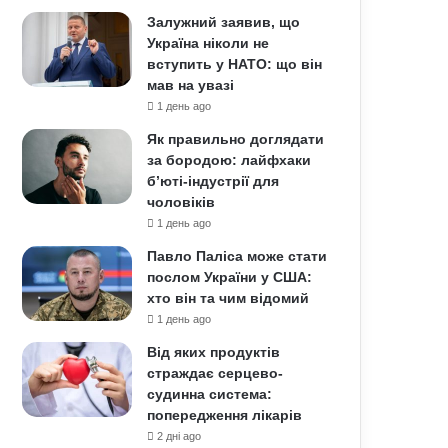
Залужний заявив, що
Україна ніколи не
вступить у НАТО: що він
мав на увазі
1 день ago
Як правильно доглядати
за бородою: лайфхаки
б’юті-індустрії для
чоловіків
1 день ago
Павло Паліса може стати
послом України у США:
хто він та чим відомий
1 день ago
Від яких продуктів
страждає серцево-
судинна система:
попередження лікарів
2 дні ago